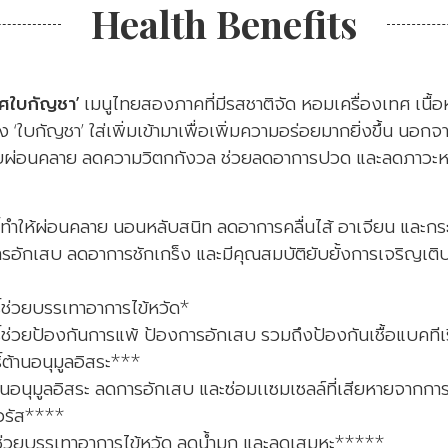
Health Benefits
ศใบกัญชา’
เมนูไทยสองภาคที่มีรสชาติจัด หอมเครื่องเทศ เนื้อห
‘ใบกัญชา’ ใส่เพิ่มเข้ามาเพื่อเพิ่มความอร่อยมากยิ่งขึ้น นอกจา
่วยผ่อนคลาย ลดความวิตกกังวล ช่วยลดอาการปวด และลดภาวะ
ธิ์ทำให้ผ่อนคลาย นอนหลับสนิท ลดอาการคลื่นไส้ อาเจียน และก
รอักเสบ ลดอาการชักเกร็ง และมีคุณสมบัติยับยั้งการเจริญเต
ทธิ์ช่วยบรรเทาอาการไข้หวัด*
์ช่วยป้องกันการแพ้ ป้องการอักเสบ รวมถึงป้องกันเชื้อแบคทีเร
ิ์ต้านอนุมูลอิสระ***
ต้านอนุมูลอิสระ ลดการอักเสบ และซ่อมเเซมเซลล์ที่เสียหายจากการต
ไวรัส****
ธิ์ช่วยบรรเทาอาการไข้หวัด ลดน้ำมูก และลดเสมหะ*****