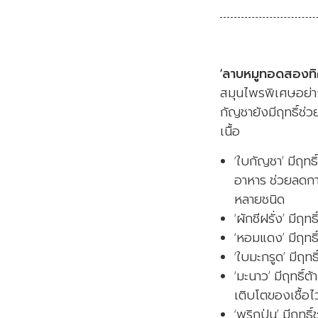
‘ลาบหมูทอดสองทิ
สมุนไพรพิเศษอย่าง 
กัญชายังมีฤทธิ์ช
เนื้อ
‘ใบกัญชา’ มีฤท
อาหาร ช่วยลดกา
หลายชนิด
‘ผักชีฝรั่ง’ มีฤ
‘หอมแดง’ มีฤทธิ
‘ใบมะกรูด’ มีฤทธ
‘มะนาว’ มีฤทธิ์
เติบโตของเชื้อ
‘พริกป่น’ มีฤท