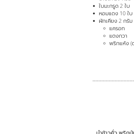
ใบมะกรูด 2 ใบ
หอมแดง 10 ใบ
ผักเคียง 2 กรัม
แครอท
แตงกวา
พริกแห้ง (
นำข้าวคั่ว พริกป