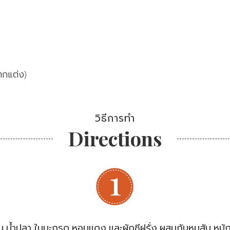
ตกแต่ง)
วิธีการทำ
Directions
่น น้ำปลา ใบมะกรูด หอมแดง และผักชีฝรั่ง ผสมกับหมูสับ หมักท