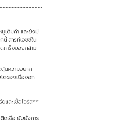
มูเต็มคำ และยังมี
กนี้ สารทีเอซซีใน
หดเกร็งของกล้าม
ระตุ้นความอยาก
ิบโตของเนื้องอก
ียและเชื้อไวรัส**
ิดเชื้อ ยับยั้งการ