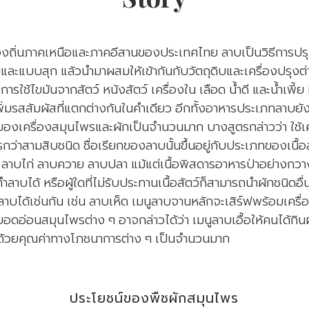
้องถิ่นภาคเหนือและภาคอีสานของประเทศไทย ลาบเป็นวิธีการปรุ
และแบบสุก แล้วนำมาผสมให้เข้ากันกับวัตถุดิบและเครื่องปรุงต่
การใช้ไขมันจากสัตว์ หนังสัตว์ เครื่องใน เลือด น้ำดี และน้ำเพี
ิ่มรสสัมผัสที่แตกต่างกันในคำเดียว อีกทั้งอาหารประเภทลาบยังได
ของเครื่องสมุนไพรและผักเป็นจำนวนมาก บางสูตรกล่าวว่า ใช้เคร
กว่าสามสิบชนิด ชื่อเรียกของลาบนั้นขึ้นอยู่กับประเภทของเนื้อสั
 ลาบไก่ ลาบควาย ลาบปลา แม้แต่เนื้อพิสดารอาหารป่าอย่างกวา
ำลาบได้ หรือผู้ใดที่ไม่รับประทานเนื้อสัตว์ก็สามารถนำผักชนิดอื่
บได้เช่นกัน เช่น ลาบเห็ด เมนูลาบจานหลักจะเสิร์ฟพร้อมเครื่
ยอดอ่อนสมุนไพรต่าง ๆ อาจกล่าวได้ว่า เมนูลาบเอื้อให้คนได้กิน
ปด้วยคุณค่าทางโภชนาการต่าง ๆ เป็นจำนวนมาก
ประโยชน์ของพืชผักสมุนไพร