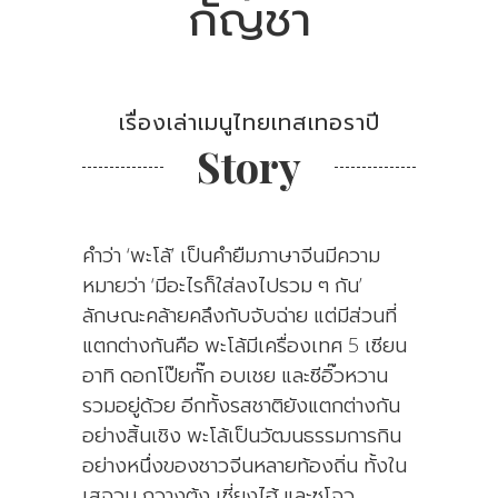
กัญชา
เรื่องเล่าเมนูไทยเทสเทอราปี
Story
คำว่า ‘พะโล้’ เป็นคำยืมภาษาจีนมีความ
หมายว่า ‘มีอะไรก็ใส่ลงไปรวม ๆ กัน’
ลักษณะคล้ายคลึงกับจับฉ่าย แต่มีส่วนที่
แตกต่างกันคือ พะโล้มีเครื่องเทศ 5 เซียน
อาทิ ดอกโป๊ยกั๊ก อบเชย และซีอิ๊วหวาน
รวมอยู่ด้วย อีกทั้งรสชาติยังแตกต่างกัน
อย่างสิ้นเชิง พะโล้เป็นวัฒนธรรมการกิน
อย่างหนึ่งของชาวจีนหลายท้องถิ่น ทั้งใน
เสฉวน กวางตุ้ง เซี่ยงไฮ้ และซูโจว