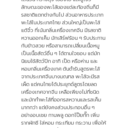
ลักษณะของพะโล้ของแต่ละท้องถิ่นก็มี
รสชาติแตกต่างกันไป ส่วนอาหารประเภท
พะโล้ในประเทศไทย ส่วนใหญ่เป็นพะโล้
แต้จิ๋ว ที่เน้นกลิ่นเครื่องเทศจีน มีรสชาติ
หวานออกเค็ม มักเสิร์ฟร้อน ๆ รับประทาน
กับข้าวสวย หรือสามารถเปลี่ยนเนื้อหมู
เป็นเนื้อสัตว์อื่น ๆ ได้ตามใจชอบ แต่มัก
นิยมใช้สัตว์ปีก อาทิ เป็ด หรือห่าน และ
หอมกลิ่นเครื่องเทศ ต้นตำรับสูตรพะโล้
จากประเทศจีนบางมณฑล พะโล้จะมีรส
เผ็ด แต่คนไทยได้ประยุกต์สูตรโดยลด
เครื่องเทศจากจีน เหลือเพียงไม่กี่ชนิด
และมักทำพะโล้ที่ออกรสหวานและรสเค็ม
มากกว่า แต่ยังคงส่วนประกอบอื่น ๆ
อย่างอบเชย กานพลู ดอกโป๊ยกั๊ก เพิ่ม
รากผักชี ใส่หอม กระเทียม กระวาน เพื่อให้