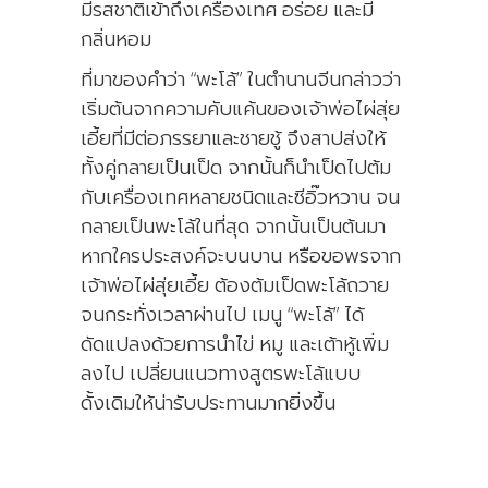
มีรสชาติเข้าถึงเครื่องเทศ อร่อย และมี
กลิ่นหอม
ที่มาของคำว่า “พะโล้” ในตำนานจีนกล่าวว่า
เริ่มต้นจากความคับแค้นของเจ้าพ่อไผ่สุ่ย
เอี้ยที่มีต่อภรรยาและชายชู้ จึงสาปส่งให้
ทั้งคู่กลายเป็นเป็ด จากนั้นก็นำเป็ดไปต้ม
กับเครื่องเทศหลายชนิดและซีอิ๊วหวาน จน
กลายเป็นพะโล้ในที่สุด จากนั้นเป็นต้นมา
หากใครประสงค์จะบนบาน หรือขอพรจาก
เจ้าพ่อไผ่สุ่ยเอี้ย ต้องต้มเป็ดพะโล้ถวาย
จนกระทั่งเวลาผ่านไป เมนู “พะโล้” ได้
ดัดแปลงด้วยการนำไข่ หมู และเต้าหู้เพิ่ม
ลงไป เปลี่ยนแนวทางสูตรพะโล้แบบ
ดั้งเดิมให้น่ารับประทานมากยิ่งขึ้น