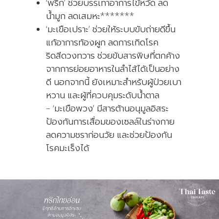
‘พริก’ ช่วยบรรเทาอาการไข้หวัด ลด
น้ำมูก ลดเสมหะ*******
‘มะเขือเปราะ’ ช่วยให้ระบบขับถ่ายดีขึ้น
แก้อาการท้องผูก ลดการเกิดโรค
ริดสีดวงทวาร ช่วยขับสารพิษที่ตกค้าง
จากการย่อยอาหารในลำไส้ได้เป็นอย่าง
ดี นอกจากนี้ ยังเหมาะสำหรับผู้ป่วยเบา
หวาน และผู้ที่ควบคุมระดับน้ำตาล
– ‘มะเขือพวง’ มีสารต้านอนุมูลอิสระ
ป้องกันการเสื่อมของเซลล์ในร่างกาย
ลดความชราก่อนวัย และช่วยป้องกัน
โรคมะเร็งได้