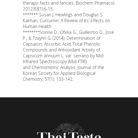
therapy: facts and fancies. Biochem Phamacol.
2012;83(1):6-15.
******* Susan J. Hewlings and Douglas S.
Kalman, Curcumin: A Review of Its’ Effects on
Human Health
********Vonne D., Ofelia G., Guillermo O., José
P., & Tzayhrí G. (2014). Determination of
Capsaicin, Ascorbic Acid, Total Phenolic
Compounds and Antioxidant Activity of
Capsicum annuum L. var. serrano by Mid
Infrared Spectroscopy (Mid-FTIR)
and Chemometric Analysis. Journal of the
Korean Society for Applied Biological
Chemistry, 57(1): 133-142.