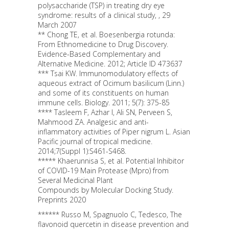
polysaccharide (TSP) in treating dry eye
syndrome: results of a clinical study, , 29
March 2007
** Chong TE, et al. Boesenbergia rotunda:
From Ethnomedicine to Drug Discovery.
Evidence-Based Complementary and
Alternative Medicine. 2012; Article ID 473637
*** Tsai KW. Immunomodulatory effects of
aqueous extract of Ocimum basilicum (Linn.)
and some of its constituents on human
immune cells. Biology. 2011; 5(7): 375-85
**** Tasleem F, Azhar I, Ali SN, Perveen S,
Mahmood ZA. Analgesic and anti-
inflammatory activities of Piper nigrum L. Asian
Pacific journal of tropical medicine.
2014;7(Suppl 1):S461-S468.
***** Khaerunnisa S, et al. Potential Inhibitor
of COVID-19 Main Protease (Mpro) from
Several Medicinal Plant
Compounds by Molecular Docking Study.
Preprints 2020
****** Russo M, Spagnuolo C, Tedesco, The
flavonoid quercetin in disease prevention and