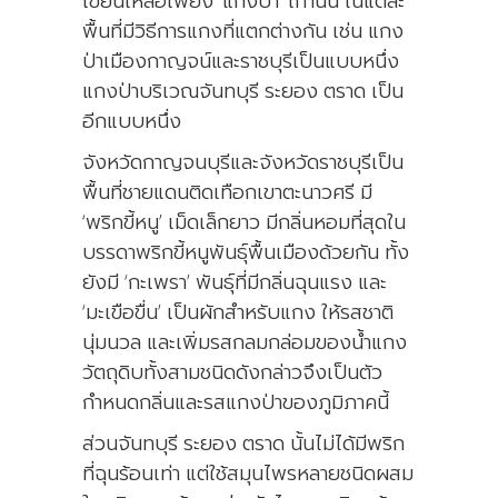
เขียนเหลือเพียง ‘แกงป่า’ เท่านั้น ในแต่ละ
พื้นที่มีวิธีการแกงที่แตกต่างกัน เช่น แกง
ป่าเมืองกาญจน์และราชบุรีเป็นแบบหนึ่ง
แกงป่าบริเวณจันทบุรี ระยอง ตราด เป็น
อีกแบบหนึ่ง
จังหวัดกาญจนบุรีและจังหวัดราชบุรีเป็น
พื้นที่ชายแดนติดเทือกเขาตะนาวศรี มี
‘พริกขี้หนู’ เม็ดเล็กยาว มีกลิ่นหอมที่สุดใน
บรรดาพริกขี้หนูพันธุ์พื้นเมืองด้วยกัน ทั้ง
ยังมี ‘กะเพรา’ พันธุ์ที่มีกลิ่นฉุนแรง และ
‘มะเขือขื่น’ เป็นผักสำหรับแกง ให้รสชาติ
นุ่มนวล และเพิ่มรสกลมกล่อมของน้ำแกง
วัตถุดิบทั้งสามชนิดดังกล่าวจึงเป็นตัว
กำหนดกลิ่นและรสแกงป่าของภูมิภาคนี้
ส่วนจันทบุรี ระยอง ตราด นั้นไม่ได้มีพริก
ที่ฉุนร้อนเท่า แต่ใช้สมุนไพรหลายชนิดผสม