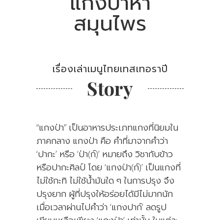
แกงป่าห้า
สมุนไพร
เรื่องเล่าเมนูไทยเทสเทอราปี
Story
“แกงป่า” เป็นอาหารประเภทแกงที่นิยมใน
ภาคกลาง แกงป่า คือ คำที่มาจากคำว่า
‘ปากะ’ หรือ ‘ป่า(ก์)’ หมายถึง วิชากับข้าว
หรือปากะศิลป์ โดย ‘แกงป่า(ก์)’ เป็นแกงที่
ไม่ใช้กะทิ ไม่ใช้น้ำมันใด ๆ ในการปรุง จึง
ปรุงยาก ผู้ที่ปรุงให้อร่อยได้มีไม่มากนัก
เมื่อเวลาผ่านไปคำว่า ‘แกงปาก์’ ลดรูป