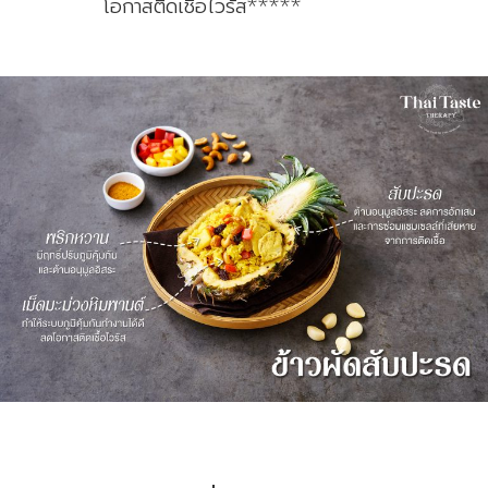
โอกาสติดเชื้อไวรัส*****