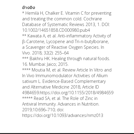
อ้างอิง
* Hemilä H, Chalker E. Vitamin C for preventing
and treating the common cold. Cochrane
Database of Systematic Reviews 2013, 1. DOI:
10.1002/14651858.CD000980.pub4
** Kawata A, et al. Anti-inflammatory Activity of
β-Carotene, Lycopene and Tri-n-butylborane,
a Scavenger of Reactive Oxygen Species. In
Vivo. 2018; 32(2): 255–64
*** Bakhru HK. Healing through natural foods.
16. Mumbai: Jaico; 2015.
**** Moutia M, et al. Review Article In Vitro and
In Vivo Immunomodulator Activities of Allium
sativum L. Evidence-Based Complementary
and Alternative Medicine 2018; Article ID
4984659.https://doi.org/10.1155/2018/4984659
***** Read SA, et al. The Role of Zinc in
Antiviral Immunity. Advances in Nutrition.
2019;10:696–710; doi:
https://doi.org/10.1093/advances/nmz013