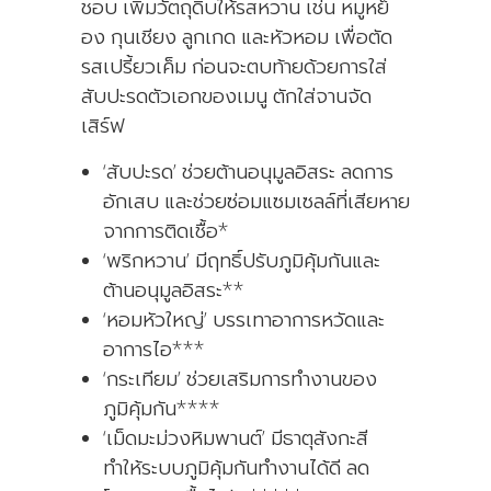
ชอบ เพิ่มวัตถุดิบให้รสหวาน เช่น หมูหย็
อง กุนเชียง ลูกเกด และหัวหอม เพื่อตัด
รสเปรี้ยวเค็ม ก่อนจะตบท้ายด้วยการใส่
สับปะรดตัวเอกของเมนู ตักใส่จานจัด
เสิร์ฟ
‘สับปะรด’ ช่วยต้านอนุมูลอิสระ ลดการ
อักเสบ และช่วยซ่อมแซมเซลล์ที่เสียหาย
จากการติดเชื้อ*
‘พริกหวาน’ มีฤทธิ์ปรับภูมิคุ้มกันและ
ต้านอนุมูลอิสระ**
‘หอมหัวใหญ่’ บรรเทาอาการหวัดและ
อาการไอ***
‘กระเทียม’ ช่วยเสริมการทำงานของ
ภูมิคุ้มกัน****
‘เม็ดมะม่วงหิมพานต์’ มีธาตุสังกะสี
ทำให้ระบบภูมิคุ้มกันทำงานได้ดี ลด