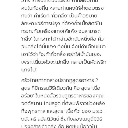
ว่า อาหารนี้เกิดขึ้นเมื่อใด หากสอบถาม
คนในท้องถิ่น หลายท่านคงให้คำตอบตรง
กันว่า คำเรียก ‘คั่วกลิ้ง’ เป็นคำอธิบาย
ลักษณะวิธีการปรุง ที่ต้องคั่วเนื้อสัตว์ใน
กระทะกับเครื่องแกงให้แห้ง จนสามารถ
‘กลิ้ง’ ในกระทะได้ กล่าวอีกนัยหนึ่งคือ คั่ว
จนกลิ้งได้นั่นเอง ดังนั้น จึงมีคำเตือนแซว
เอาไว้ว่า “จะทำคั่วกลิ้ง อย่าใส่น้ำมันเยอะ
เพราะเดี๋ยวคั่วจะไม่กลิ้ง กลายเป็นผัดพริก
แกงไป”
ครัวไทยภาคกลางปรากฏสูตรอาหาร 2
สูตร ที่มีกรรมวิธีเดียวกัน คือ สูตร ‘เนื้อ
อร่อย’ ในหนังสือรวมสูตรอาหารของคุณ
จิตต์สมาน โกมลฐิติ ที่ตีพิมพ์ราวช่วงหลัง
กึ่งพุทธกาล และสูตร ‘เนื้อคั่ว’ ของ ม.ร.ว.
ถนัดศรี สวัสดิวัตน์ ซึ่งทั้งสองเมนูนี้มีวิธี
ปรุงคล้ายคั่วกลิ้ง คือ ผัดชิ้นเนื้อวัวใน