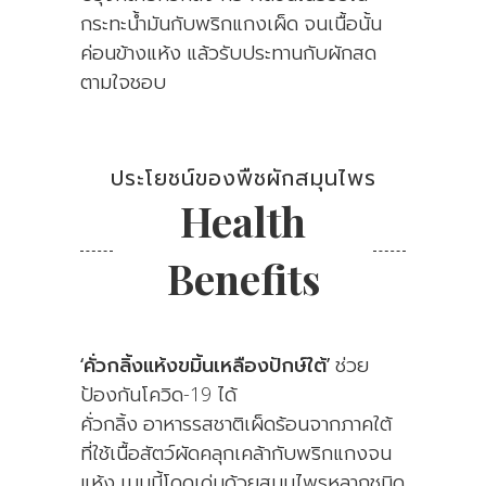
กระทะน้ำมันกับพริกแกงเผ็ด จนเนื้อนั้น
ค่อนข้างแห้ง แล้วรับประทานกับผักสด
ตามใจชอบ
ประโยชน์ของพืชผักสมุนไพร
Health
Benefits
‘คั่วกลิ้งแห้งขมิ้นเหลืองปักษ์ใต้’
ช่วย
ป้องกันโควิด-19 ได้
คั่วกลิ้ง อาหารรสชาติเผ็ดร้อนจากภาคใต้
ที่ใช้เนื้อสัตว์ผัดคลุกเคล้ากับพริกแกงจน
แห้ง เมนูนี้โดดเด่นด้วยสมุนไพรหลากชนิด