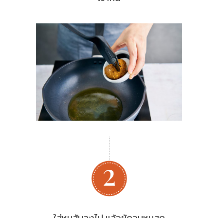
ใส่หมูสับลงไป แล้วผัดจนหมูสุก