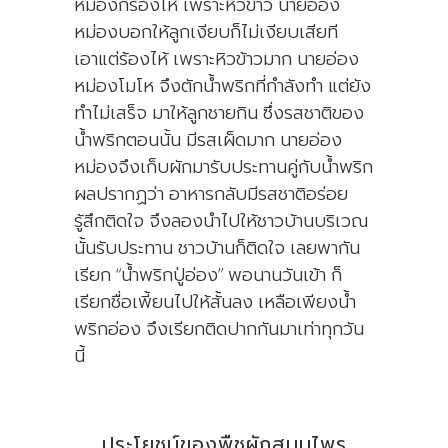
หม่องก็ร้องไห้ เพราะหิวข้าว นายอ่อง
หม่องบอกให้ลูกเงียบก็ไม่เงียบเสียที
เอาแต่ร้องไห้ เพราะหิวข้าวมาก นายอ่อง
หม่องโมโห จึงตักน้ำพริกที่กำลังทำ แต่ยัง
ทำไม่เสร็จ มาให้ลูกชายกิน ซึ่งรสชาติของ
น้ำพริกตอนนั้น มีรสเผ็ดมาก นายอ่อง
หม่องจึงเก็บผักมารับประทานคู่กับน้ำพริก
ผลปรากฏว่า อาหารกลับมีรสชาติอร่อย
รู้สึกติดใจ จึงลองนำไปให้ชาวบ้านบริเวณ
นั้นรับประทาน ชาวบ้านก็ติดใจ เลยพากัน
เรียก “น้ำพริกปู่อ่อง” พอนานวันเข้า ก็
เรียกชื่อเพี้ยนไปให้สั้นลง เหลือเพียงน้ำ
พริกอ่อง จึงเรียกติดปากกันมาเท่าทุกวัน
นี้
ประโยชน์ของพืชผักสมุนไพร