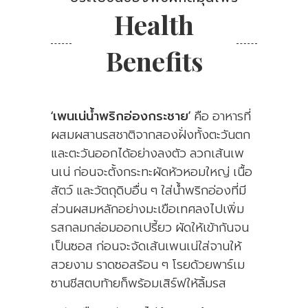
Health
Benefits
‘เพนเน่น้ำพริกอ่องกระชาย’
คือ อาหารที่
ผสมผสานรสชาติจากสองฝั่งทั้งตะวันตก
และตะวันออกได้อย่างลงตัว ลวกเส้นเพ
นเน่ ก่อนจะตั้งกระทะผัดหัวหอมใหญ่ เนื้อ
สัตว์ และวัตถุดิบอื่น ๆ ใส่น้ำพริกอ่องที่มี
ส่วนผสมหลักอย่างมะเขือเทศลงไปเพิ่ม
รสกลมกล่อมออกเปรี้ยว ผัดให้เข้ากันจน
เป็นซอส ก่อนจะจัดเส้นเพนเน่ใส่จานให้
สวยงาม ราดซอสร้อน ๆ โรยด้วยพาร์เม
ซานชีสตบท้ายก็พร้อมเสิร์ฟให้ลิ้มรส