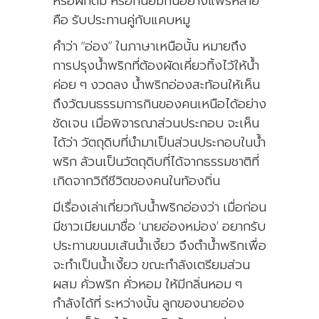
หรือผักต้ม หรือที่นิยมกันอย่างแพร่หลาย
คือ รับประทานคู่กับแคบหมู
คำว่า “อ่อง” ในภาษาเหนือนั้น หมายถึง
การปรุงน้ำพริกที่ต้องผัดเคี่ยวทิ้งไว้ให้น้ำ
ค่อย ๆ งวดลง น้ำพริกอ่องสะท้อนให้เห็น
ถึงวัฒนธรรมการกินของคนเหนือได้อย่าง
ชัดเจน เมื่อพิจารณาส่วนประกอบ จะเห็น
ได้ว่า วัตถุดิบที่นำมาเป็นส่วนประกอบในน้ำ
พริก ล้วนเป็นวัตถุดิบที่ได้จากธรรมชาติที่
เกิดจากวิถีชีวิตของคนในท้องถิ่น
มีเรื่องเล่าเกี่ยวกับน้ำพริกอ่องว่า เมื่อก่อน
มีชาวเมียนมาชื่อ ‘นายอ่องหม่อง’ อยากรับ
ประทานขนมเส้นน้ำเงี้ยว จึงตำน้ำพริกเพื่อ
จะทำเป็นน้ำเงี้ยว ขณะกำลังเตรียมส่วน
ผสม คั่วพริก คั่วหอม ให้มีกลิ่นหอม ๆ
กำลังได้ที่ ระหว่างนั้น ลูกของนายอ่อง