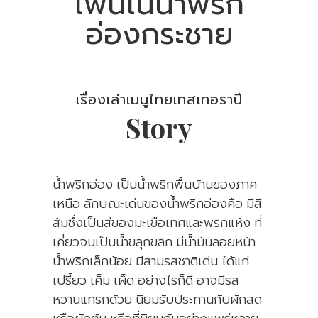
เพนเน่น้ำพริก
อ่องกระชาย
เรื่องเล่าเมนูไทยเทสเทอราปี
Story
น้ำพริกอ่อง เป็นน้ำพริกพื้นบ้านของภาค
เหนือ ลักษณะเด่นของน้ำพริกอ่องคือ มีสี
ส้มซึ่งเป็นสีของมะเขือเทศและพริกแห้ง ที่
เคี่ยวจนเป็นน้ำขลุกขลิก มีน้ำมันลอยหน้า
น้ำพริกเล็กน้อย มีสามรสชาติเด่น ได้แก่
เปรี้ยว เค็ม เผ็ด อย่างไรก็ดี อาจมีรส
หวานแทรกด้วย นิยมรับประทานกับผักสด