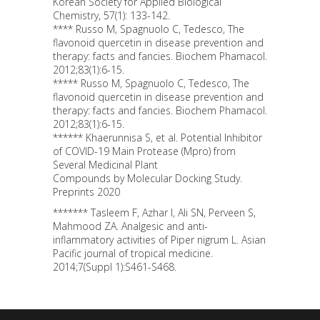
Korean Society for Applied Biological
Chemistry, 57(1): 133-142.
**** Russo M, Spagnuolo C, Tedesco, The
flavonoid quercetin in disease prevention and
therapy: facts and fancies. Biochem Phamacol.
2012;83(1):6-15.
***** Russo M, Spagnuolo C, Tedesco, The
flavonoid quercetin in disease prevention and
therapy: facts and fancies. Biochem Phamacol.
2012;83(1):6-15.
****** Khaerunnisa S, et al. Potential Inhibitor
of COVID-19 Main Protease (Mpro) from
Several Medicinal Plant
Compounds by Molecular Docking Study.
Preprints 2020
******* Tasleem F, Azhar I, Ali SN, Perveen S,
Mahmood ZA. Analgesic and anti-
inflammatory activities of Piper nigrum L. Asian
Pacific journal of tropical medicine.
2014;7(Suppl 1):S461-S468.