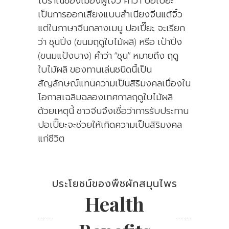
โบราณของเมืองฝูโจว คำว่า ปอเปี๊ยะ
เป็นการออกเสียงแบบสำเนียงจีนแต้จิ๋ว
แต่ในภาษาจีนกลางเมนู ปอเปี๊ยะ จะเรียก
ว่า ชุนปิ่ง (ขนมฤดูใบไม้ผลิ) หรือ เป๋าปิ่ง
(ขนมแป้งบาง) คำว่า “ชุน” หมายถึง ฤดู
ใบไม้ผลิ ของทานเล่นชนิดนี้เป็น
สัญลักษณ์แทนความเป็นสิริมงคลเนื่องใน
โอกาสเฉลิมฉลองเทศกาลฤดูใบไม้ผลิ
ด้วยเหตุนี้ ชาวจีนจึงเชื่อว่าการรับประทาน
ปอเปี๊ยะจะช่วยให้เกิดความเป็นสิริมงคล
แก่ชีวิต
ประโยชน์ของพืชผักสมุนไพร
Health