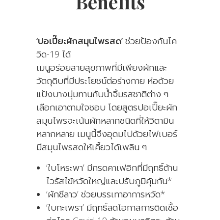
Benefits
‘ปอเปี๊ยะผักสมุนไพรสด’
ช่วยป้องกันโค
วิด-19 ได้
เมนูอร่อยสายสุขภาพที่มีเพียงผักและ
วัตถุดิบที่มีประโยชน์ต่อร่างกาย ห่อด้วย
แป้งบางนุ่มทานกับน้ำจิ้มรสชาติต่าง ๆ
เลือกเอาตามใจชอบ โดยสูตรปอเปี๊ยะผัก
สมุนไพรจะเน้นผักหลากชนิดที่ให้วิตามิน
หลากหลาย เมนูนี้จึงอุดมไปด้วยไฟเบอร์
มีสมุนไพรสดให้เคี้ยวได้เพลิน ๆ
‘ใบโหระพา’ มีกรดคาเฟอิกที่มีฤทธิ์ต้าน
ไวรัสไข้หวัดใหญ่และปรับภูมิคุ้มกัน*
‘ผักชีลาว’ ช่วยบรรเทาอาการหวัด*
‘ใบกะเพรา’ มีฤทธิ์ลดโอกาสการติดเชื้อ