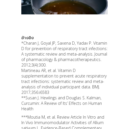
อ้างอิง
*Charan J, Goyal JP, Saxena D, Yadav P. Vitamin
D for prevention of respiratory tract infections:
A systematic review and meta-analysis. Journal
of pharmacology & pharmacotherapeutics.
2012;3(4):300.
Martineau AR, et al. Vitamin D
supplementation to prevent acute respiratory
tract infections: systematic review and meta-
analysis of individual participant data. BMJ.
2017;356:i6583
**Susan J. Hewlings and Douglas S. Kalman,
Curcumin: A Review of Its’ Effects on Human
Health
***Moutia M, et al. Review Article In Vitro and
In Vivo Immunomodulator Activities of Allium
sativum L. Evidence-Based Complementary