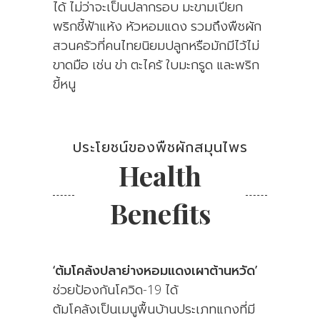
ได้ ไม่ว่าจะเป็นปลากรอบ มะขามเปียก
พริกชี้ฟ้าแห้ง หัวหอมแดง รวมถึงพืชผัก
สวนครัวที่คนไทยนิยมปลูกหรือมักมีไว้ไม่
ขาดมือ เช่น ข่า ตะไคร้ ใบมะกรูด และพริก
ขี้หนู
ประโยชน์ของพืชผักสมุนไพร
Health
Benefits
‘ต้มโคล้งปลาย่างหอมแดงเผาต้านหวัด’
ช่วยป้องกันโควิด-19 ได้
ต้มโคล้งเป็นเมนูพื้นบ้านประเภทแกงที่มี