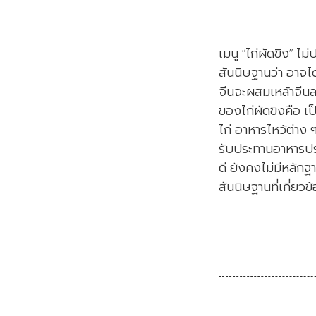
เมนู “ไก่ผัดขิง” ไม
สันนิษฐานว่า อาจไ
จีนจะผสมเหล้าจีนล
ของไก่ผัดขิงคือ เ
ไก่ อาหารไหว้ต่าง 
รับประทานอาหารปร
ดี ยังคงไม่มีหลักฐา
สันนิษฐานที่เกี่ยวข