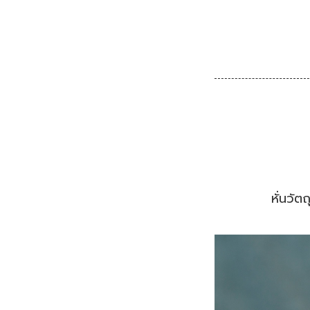
หั่นวัต