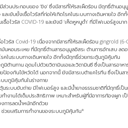
มีส่วนประกอบของ ‘ขิง’ ซึ่งมีสารที่ให้รสเผ็ดร้อน มีฤทธิ์ต้านอนุ
ละยับยั้งเชื้อไวรัสที่ก่อให้เกิดโรคในระบบทางเดินหายใจ อีกทั้ง
ต้านเชื้อไวรัส COVID-19 และยังมี ‘เห็ดหูหนูดำ’ ที่มีไฟเบอร์สูงม
นเชื้อไวรัส Covid-19 เนื่องจากมีสารที่ให้รสเผ็ดร้อน gingrold (6
มันหอมระเหย ที่มีฤทธิ์ต้านสารอนุมูลอิสระ ต้านการอักเสบ ลดอ
ให้โรคในระบบทางเดินหายใจ อีกทั้งมีฤทธิ์ช่วยกระตุ้นภูมิคุ้มกัน
างภูมิต้านทาน อุดมไปด้วยวิตามินเอและวิตามินซี ซึ่งเป็นสารอาห
่วยป้องกันไข้หวัดได้ นอกจากนี้ ยังมีสารเบต้าแคโรทีน ซึ่งเป็นสาร
ะบบภูมิคุ้มกันในร่างกาย
ะตุ้นระบบขับถ่าย มีไฟเบอร์สูง และมีน้ำยางธรรมชาติที่มีฤทธิ์เป
ยทำงานได้เต็มประสิทธิภาพ เหมาะสำหรับผู้ที่มีอาการท้องผูก เ
ต้องการลดน้ำหนักอีกด้วย
ีน ช่วยเสริมการทำงานของระบบภูมิคุ้มกัน*