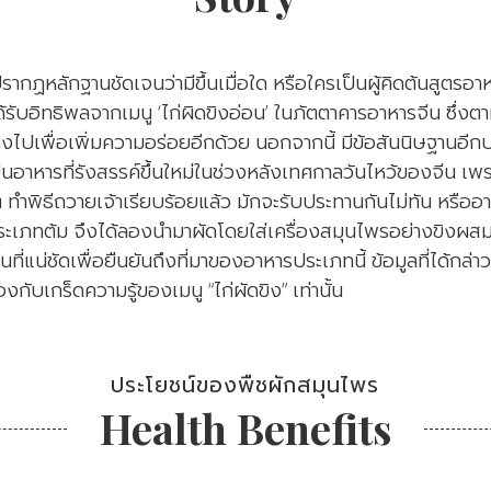
่ปรากฏหลักฐานชัดเจนว่ามีขึ้นเมื่อใด หรือใครเป็นผู้คิดต้นสูตรอาหา
ด้รับอิทธิพลจากเมนู ‘ไก่ผิดขิงอ่อน’ ในภัตตาคารอาหารจีน ซึ่ง
งไปเพื่อเพิ่มความอร่อยอีกด้วย นอกจากนี้ มีข้อสันนิษฐานอีกปร
ป็นอาหารที่รังสรรค์ขึ้นใหม่ในช่วงหลังเทศกาลวันไหว้ของจีน เ
ๆ ทำพิธีถวายเจ้าเรียบร้อยแล้ว มักจะรับประทานกันไม่ทัน หรืออา
ะเภทต้ม จึงได้ลองนำมาผัดโดยใส่เครื่องสมุนไพรอย่างขิงผสม
นที่แน่ชัดเพื่อยืนยันถึงที่มาของอาหารประเภทนี้ ข้อมูลที่ได้กล่
้องกับเกร็ดความรู้ของเมนู “ไก่ผัดขิง” เท่านั้น
ประโยชน์ของพืชผักสมุนไพร
Health Benefits