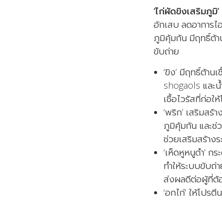
‘ไก่ผัดขิงเสริมภูมิ’
อักเสบ ลดอาการไอ แ
ภูมิคุ้มกัน มีฤทธิ์
ขับถ่าย
‘ขิง’ มีฤทธิ์ต้า
shogaols และน้ำ
เชื้อไวรัสที่ก่อ
‘พริก’ เสริมสร้
ภูมิคุ้มกัน และช
ช่วยเสริมสร้างร
‘เห็ดหูหนูดำ’ กร
ทำให้ระบบขับถ่า
ส่งผลดีต่อผู้ที่
‘อกไก่’ ให้โปรต