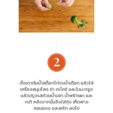
ตั้งเตาต้มน้ำสต๊อกไก่จนน้ำเดือด แล้วใส่
เครื่องสมุนไพร ข่า ตะไคร้ และใบมะกรูด
แล้วปรุงรสด้วยน้ำปลา น้ำพริกเผา และ
กะทิ หลังจากนั้นจึงใส่กุ้ง เห็ดฟาง
หอมแดง และพริก ลงไป