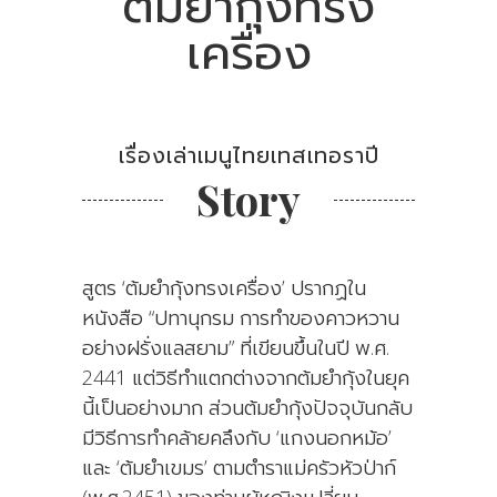
ต้มยำกุ้งทรง
เครื่อง
เรื่องเล่าเมนูไทยเทสเทอราปี
Story
สูตร ‘ต้มยำกุ้งทรงเครื่อง’ ปรากฏใน
หนังสือ “ปทานุกรม การทำของคาวหวาน
อย่างฝรั่งแลสยาม” ที่เขียนขึ้นในปี พ.ศ.
2441 แต่วิธีทำแตกต่างจากต้มยำกุ้งในยุค
นี้เป็นอย่างมาก ส่วนต้มยำกุ้งปัจจุบันกลับ
มีวิธีการทำคล้ายคลึงกับ ‘แกงนอกหม้อ’
และ ‘ต้มยำเขมร’ ตามตำราแม่ครัวหัวป่าก์