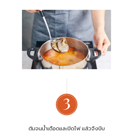
ต้มจนน้ำเดือดและปิดไฟ แล้วจึงบีบ