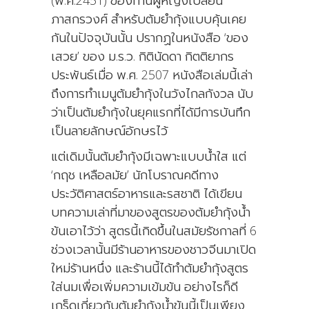
(พ.ศ.2451) ของท่านผู้หญิงเปลี่ยน
ภาสกรวงศ์ สำหรับต้มยำกุ้งแบบคุ้นเคย
กันในปัจจุบันนั้น ปรากฏในหนังสือ ‘ของ
เสวย’ ของ ม.ร.ว. กิตินัดดา กิตติยากร
ประพันธ์เมื่อ พ.ศ. 2507 หนังสือเล่มนี้เล่า
ถึงการทำเมนูต้มยำกุ้งในวังไกลกังวล นับ
ว่าเป็นต้มยำกุ้งในยุคแรกที่ได้มีการบันทึก
เป็นลายลักษณ์อักษรไว้
แต่เดิมนั้นต้มยำกุ้งมีเฉพาะแบบน้ำใส แต่
‘กฤช เหลือลมัย’ นักโบราณคดีทาง
ประวัติศาสตร์อาหารและรสชาติ ได้เขียน
บทความเล่าที่มาของสูตรของต้มยำกุ้งน้ำ
ข้นเอาไว้ว่า สูตรนี้เกิดขึ้นในสมัยรัชกาลที่ 6
ช่วงเวลานั้นมีร้านอาหารของชาวจีนมาเปิด
ใหม่ร้านหนึ่ง และร้านนี้ได้ทำต้มยำกุ้งสูตร
ใส่นมเพื่อเพิ่มความเข้มข้น อย่างไรก็ดี
เกร็ดเกี่ยวกับต้มยำกุ้งน้ำข้นนี้เป็นเพียง