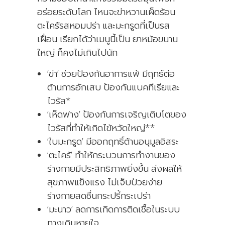
อร่อยระดับโลก ไหนจะข่าหวานเผ็ดร้อน
ตะไคร้รสหอมปร่า และมะกรูดที่เป็นรส
เฝื่อน เรียกได้ว่าเมนูนี้เป็น ยาหม้อขนาน
ใหญ่ ก็คงไม่เกินไปนัก
‘ข่า’ ช่วยป้องกันอาการแพ้ มีฤทธ์ต่อ
ต้านการอักเสบ ป้องกันแบคทีเรียและ
ไวรัส*
‘เห็ดฟาง’ ป้องกันการเจริญเติบโตของ
ไวรัสที่ทําให้เกิดไข้หวัดใหญ่**
‘ใบมะกรูด’ มีออกฤทธิ์ต้านอนุมูลอิสระ
‘ตะไคร้’ ทำให้กระบวนการทำงานของ
ร่างกายมีประสิทธิภาพยิ่งขึ้น ส่งผลให้
สุขภาพแข็งแรง ไม่เจ็บป่วยง่าย
ร่างกายสดชื่นกระปรี้กระเปร่า
‘มะนาว’ ลดการเกิดการติดเชื้อในระบบ
ทางเดินหายใจ